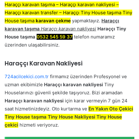
Haraççı karavan taşıma – Haraççı karavan nakliyesi –
Haraççı karavan transfer – Haraççı Tiny House taşıma Tiny
House taşıma
karavan çekme
yapmaktayız.
Haraççı
karavan taşıma
Haraççı karavan nakliyesi
Haraççı Tiny
House taşıma
0532 545 59 37
telefon numaramız
üzerinden ulaşabilirsiniz.
Haraççı Karavan Nakliyesi
724acilcekici.com.tr
firmamız üzerinden Profesyonel ve
uzman ekibimizle
Haraççı karavan nakliyesi
Tiny
Houselarınızı güvenli şekilde taşıyoruz. Bizi aramadan
Haraççı karavan nakliyesi
için karar vermeyin 7 gün 24
saat hizmetinizdeyiz. Oto kurtarma ve
En Yakın Oto Çekici
Tiny House taşıma Tiny House Nakliyesi Tiny House
çekici
hizmeti veriyoruz.