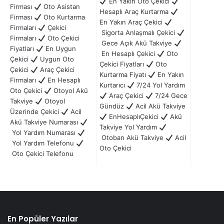
En Yakın Oto Çekici
Firması
Oto Asistan
Hesaplı Araç Kurtarma
Firması
Oto Kurtarma
En Yakın Araç Çekici
Firmaları
Çekici
Sigorta Anlaşmalı Çekici
Firmaları
Oto Çekici
Gece Açık Akü Takviye
Fiyatları
En Uygun
En Hesaplı Çekici
Oto
Çekici
Uygun Oto
Çekici Fiyatları
Oto
Çekici
Araç Çekici
Kurtarma Fiyatı
En Yakın
Firmaları
En Hesaplı
Kurtarıcı
7/24 Yol Yardım
Oto Çekici
Otoyol Akü
Araç Çekici
7/24 Gece
Takviye
Otoyol
Gündüz
Acil Akü Takviye
Üzerinde Çekici
Acil
EnHesaplıÇekici
Akü
Akü Takviye Numarası
Takviye Yol Yardım
Yol Yardım Numarası
Otoban Akü Takviye
Acil
Yol Yardım Telefonu
Oto Çekici
Oto Çekici Telefonu
En Popüler Yazılar