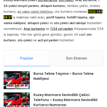
Kuzey Marmara Çekici
oto kurtarma
,
oto çekici
,
Araç kurtarma
,
7
24 çekici otoyol yardımı
,
ahtapot kurtarıcı
, minibüs çekici, otobüs
kurtarıcı,
en yakın çekici telefonu
, oto kurtarıcı numarası
0532 545
59 37
iş makinası nakil aracı,
portif taşıma
,
forklift taşıma
,
ağır
vasıta nakliyesi
,
ahtapot çekici
ve
oto çekici
akü takviye
hizmetleri
vermekteyiz.
Araç kurtarma
ve
7/24 yol yardım
ihtiyaçlarınızda 7/24
iş başında. Yılın her günü,gece gündüz, günün 24 saati
oto
kurtarıcı
,
oto çekici
ve
acil yol yardım
hizmetleri
Popüler
Son Eklenen
Bursa Tekne Taşıma – Bursa Tekne
Nakliyesi
Kuzey Marmara Sevindikli Çekici
Telefonu – Kuzey Marmara Sevindikli
Kurtarıcı Numarası